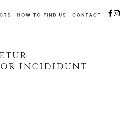
CTS
HOW TO FIND US
CONTACT
tetur
por incididunt
si ut aliquip ex ea commodo
cillum dolore eu fugiat nulla
qui officia deserunt mollit
d tempor incididunt ut labore