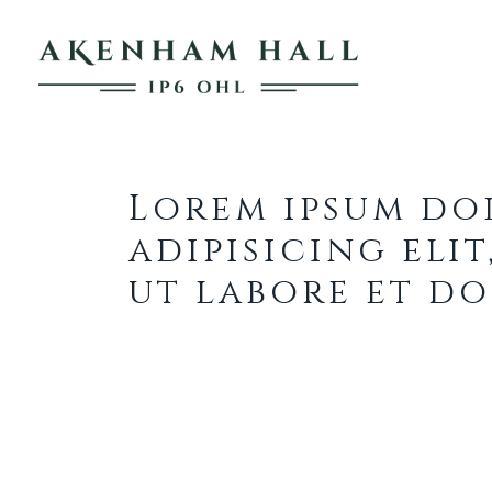
Lorem Ipsum
Lorem ipsum do
adipisicing eli
ut labore et d
Ut enim ad minim veniam, quis
consequat. Duis aute irure dolo
pariatur. Excepteur sint occae
anim id est laborum.
Lorem ipsum dolor sit amet, co