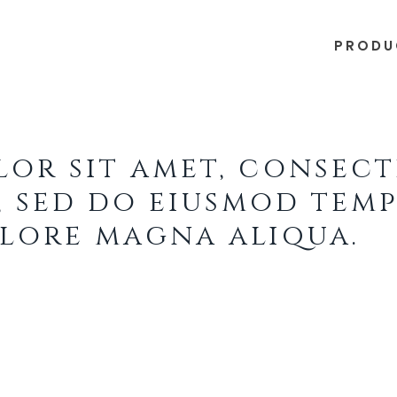
PRODU
lor sit amet, consec
t, sed do eiusmod tem
olore magna aliqua.
 nostrud exercitation ullamco laboris ni
r in reprehenderit in voluptate velit esse 
cat cupidatat non proident, sunt in culpa 
nsectetur adipisicing elit, sed do eiusmo