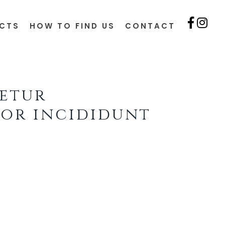
CTS
HOW TO FIND US
CONTACT
tetur
por incididunt
si ut aliquip ex ea commodo
cillum dolore eu fugiat nulla
qui officia deserunt mollit
d tempor incididunt ut labore