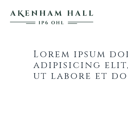
Lorem Ipsum 4
Lorem ipsum do
adipisicing eli
ut labore et d
Ut enim ad minim veniam, quis
consequat. Duis aute irure dolo
pariatur. Excepteur sint occae
anim id est laborum.
Lorem ipsum dolor sit amet, co