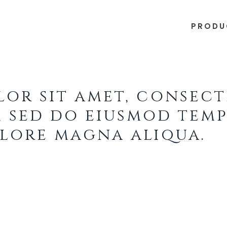
PRODU
lor sit amet, consec
t, sed do eiusmod tem
olore magna aliqua.
 nostrud exercitation ullamco laboris ni
r in reprehenderit in voluptate velit esse 
cat cupidatat non proident, sunt in culpa 
nsectetur adipisicing elit, sed do eiusmo