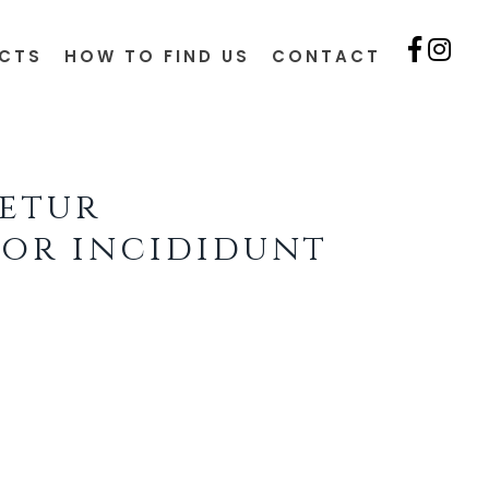
CTS
HOW TO FIND US
CONTACT
tetur
por incididunt
si ut aliquip ex ea commodo
cillum dolore eu fugiat nulla
qui officia deserunt mollit
d tempor incididunt ut labore