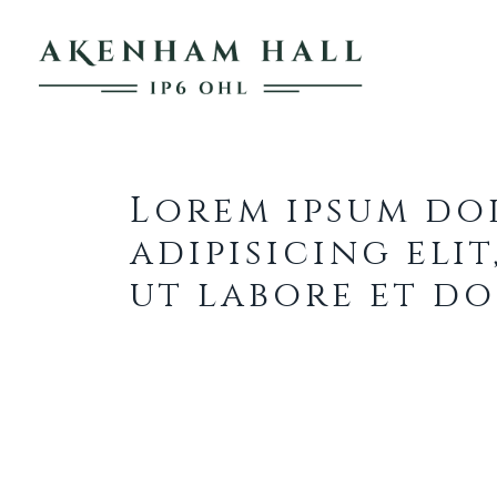
Lorem Ipsum 3
Lorem ipsum do
adipisicing eli
ut labore et d
Ut enim ad minim veniam, quis
consequat. Duis aute irure dolo
pariatur. Excepteur sint occae
anim id est laborum.
Lorem ipsum dolor sit amet, co