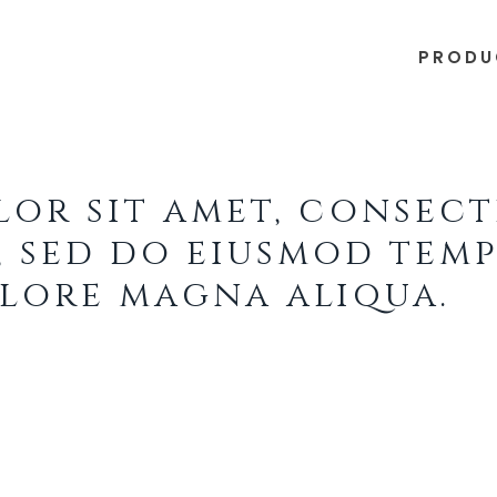
PRODU
lor sit amet, consec
t, sed do eiusmod tem
olore magna aliqua.
 nostrud exercitation ullamco laboris ni
r in reprehenderit in voluptate velit esse 
cat cupidatat non proident, sunt in culpa 
nsectetur adipisicing elit, sed do eiusmo